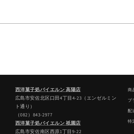
西洋菓子処バイエルン 高陽店
商
広島市安佐北区口田4丁目4-23（エンゼルミン
プ
ト通り）
配
（082）843-2977
特
西洋菓子処バイエルン 祇園店
広島市安佐南区西原1丁目9-22