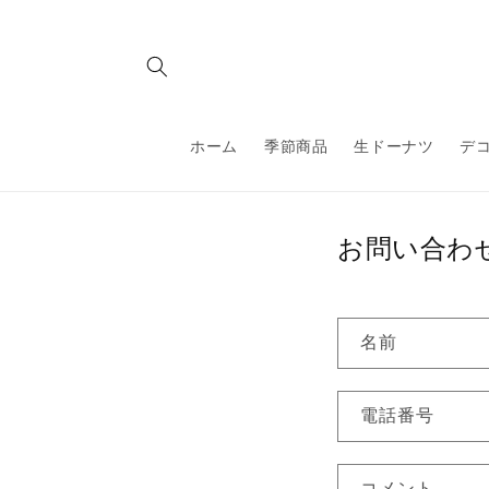
コンテ
ンツに
進む
ホーム
季節商品
生ドーナツ
デ
お問い合わ
お
名前
問
い
電話番号
合
わ
コメント