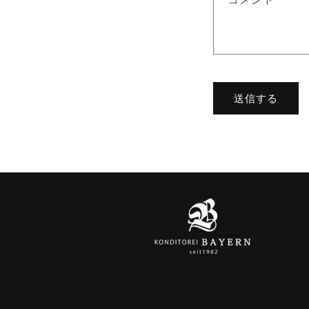
せ
フ
ォ
ー
ム
送信する