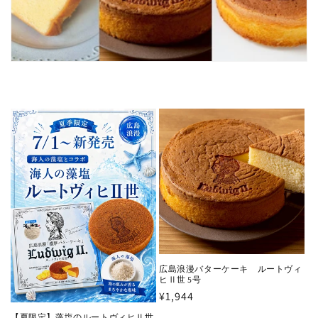
広島浪漫バターケーキ ルートヴィ
ヒⅡ世 5号
通
¥1,944
常
【夏限定】藻塩のルートヴィヒⅡ世