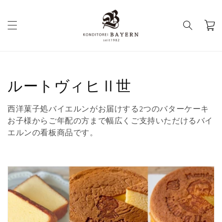
コンテ
ンツに
カ
進む
ー
ト
コ
ルートヴィヒⅡ世
レ
西洋菓子処バイエルンがお届けする2つのバターケーキ
ク
お子様からご年配の方まで幅広くご支持いただけるバイ
エルンの看板商品です。
シ
ョ
ン
: