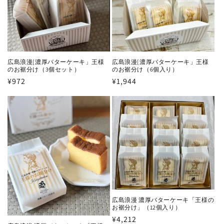
広島浪漫[濃厚バターケーキ」王様
広島浪漫[濃厚バターケーキ」王様
のお裾分け（3個セット）
のお裾分け（6個入り）
通
¥972
通
¥1,944
常
常
価
価
格
格
広島浪漫 濃厚バターケーキ「王様の
お裾分け」（12個入り）
通
¥4,212