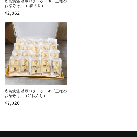
広島浪漫 濃厚バターケーキ「王様の
常
お裾分け」（8個入り）
価
通
¥2,862
格
常
価
格
広島浪漫 濃厚バターケーキ「王様の
お裾分け」（20個入り）
通
¥7,020
常
価
格